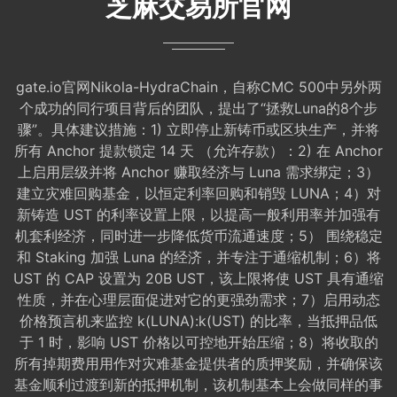
芝麻交易所官网
gate.io官网Nikola-HydraChain，自称CMC 500中另外两
个成功的同行项目背后的团队，提出了“拯救Luna的8个步
骤”。具体建议措施：1) 立即停止新铸币或区块生产，并将
所有 Anchor 提款锁定 14 天 （允许存款）：2) 在 Anchor
上启用层级并将 Anchor 赚取经济与 Luna 需求绑定；3）
建立灾难回购基金，以恒定利率回购和销毁 LUNA；4）对
新铸造 UST 的利率设置上限，以提高一般利用率并加强有
机套利经济，同时进一步降低货币流通速度；5） 围绕稳定
和 Staking 加强 Luna 的经济，并专注于通缩机制；6）将
UST 的 CAP 设置为 20B UST，该上限将使 UST 具有通缩
性质，并在心理层面促进对它的更强劲需求；7）启用动态
价格预言机来监控 k(LUNA):k(UST) 的比率，当抵押品低
于 1 时，影响 UST 价格以可控地开始压缩；8）将收取的
所有掉期费用用作对灾难基金提供者的质押奖励，并确保该
基金顺利过渡到新的抵押机制，该机制基本上会做同样的事